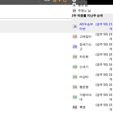
종규 님
9
주영노 님
10
3두 적중률
지난주 순위
Ai5두승부
(경주 50) 15
Ai
마번
개
(경주 50) 19
고래잡이
1위
개
짚세기신
(경주 50) 18
2위
고
개
(경주 50) 16
차민휘
3위
개
(경주 50) 16
신세기
3위
개
(경주 50) 16
마강타
3위
개
(경주 50) 16
행운짱
3위
개
가평아낙
(경주 50) 16
3위
네
개
(경주 50) 15
록맨
8위
개