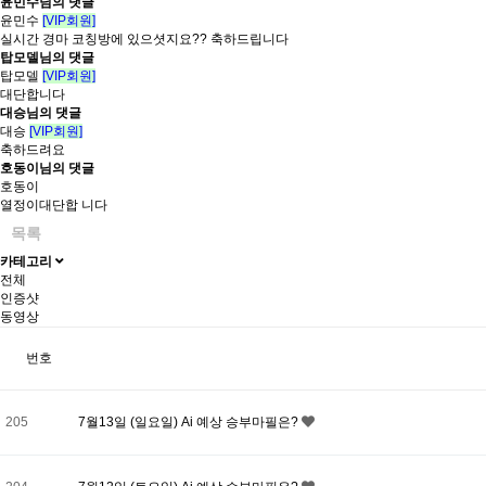
윤민수님의 댓글
윤민수
[VIP회원]
실시간 경마 코칭방에 있으셧지요?? 축하드립니다
탑모델님의 댓글
탑모델
[VIP회원]
대단합니다
대승님의 댓글
대승
[VIP회원]
축하드려요
호동이님의 댓글
호동이
열정이대단합 니다
목록
카테고리
전체
인증샷
동영상
번호
205
7월13일 (일요일) Ai 예상 승부마필은?