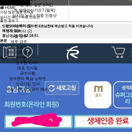
가장 많은 질문 (FAQ)
HOME
첫 방문이신가요? (필독)
가장 많은 질문 (FAQ)
실시간 뉴스 / 적중 인증샷
실시간 뉴스 / 적중 인증샷
출전 정보
분석 데이터 (1)
인증샷
레슨후기 (정수현대표님한테 레슨받고 처음 이겻습니다)
페이지 정보
분석 데이터 (2)
홍남귀
24-03-02 18:51
서울 경주
본문
제주 경주
부산 경주
경마 기초 상식
절차탁마 정수현
정수현 이야기
대표 인사말
공지사항
정수현의 특급 노하우
신규가입 인사
재능 기부 (1:1 경마 레슨)