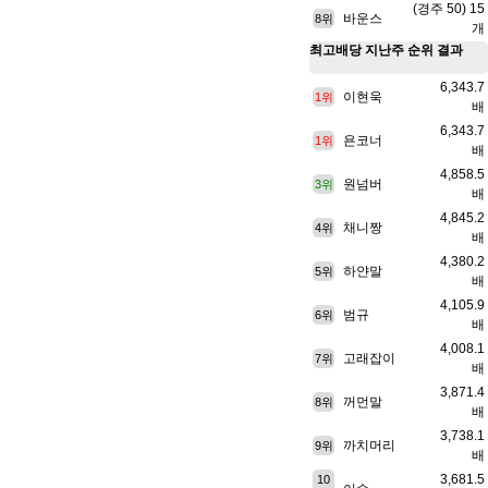
(경주 50) 15
바운스
8위
개
최고배당
지난주 순위 결과
6,343.7
이현욱
1위
배
6,343.7
욘코너
1위
배
4,858.5
원넘버
3위
배
4,845.2
채니짱
4위
배
4,380.2
하얀말
5위
배
4,105.9
범규
6위
배
4,008.1
고래잡이
7위
배
3,871.4
꺼먼말
8위
배
3,738.1
까치머리
9위
배
3,681.5
10