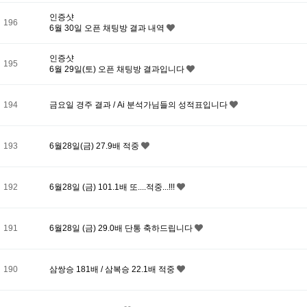
인증샷
196
6월 30일 오픈 채팅방 결과 내역
인증샷
195
6월 29일(토) 오픈 채팅방 결과입니다
194
금요일 경주 결과 / Ai 분석가님들의 성적표입니다
193
6월28일(금) 27.9배 적중
192
6월28일 (금) 101.1배 또....적중...!!!
191
6월28일 (금) 29.0배 단통 축하드립니다
190
삼쌍승 181배 / 삼복승 22.1배 적중