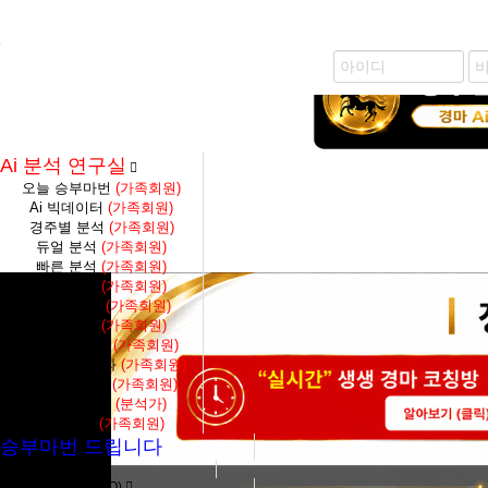
즐겨찾기 추가
생생 경마 코칭방 바로가기
Ai 분석 연구실
오늘 승부마번
(가족회원)
Ai 빅데이터
(가족회원)
경주별 분석
(가족회원)
듀얼 분석
(가족회원)
빠른 분석
(가족회원)
축마 분석
(가족회원)
4두마 분석
(가족회원)
토탈 분석
(가족회원)
당일종합결과
(가족회원)
대전수종합결과
(가족회원)
S1F종합결과
(가족회원)
대전수 분석
(분석가)
단통분석
(가족회원)
승부마번 드립니다
분석가 마번구매
가장 많은 질문 (FAQ)