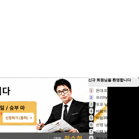
신규 회원님
을 환영합니다
돈대크만 님
1
프리hyun 님
2
포포 님
3
바람의아들 님
4
바람3828 님
5
선영 님
6
기택 님
7
복수 님
8