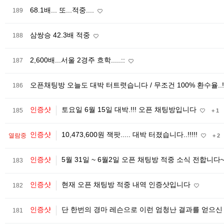
68.1배... 또...적중....
189
삼쌍승 42.3배 적중
188
2,600배...서울 2경주 흐학.....::
187
오픈채팅방 오늘도 대박 터트렷습니다 / 무조건 100% 환수율..!!
186
인증샷
토요일 6월 15일 대박.!!! 오픈 채팅방입니다
185
+ 1
인증샷
10,473,600원 잭팟..... 대박 터졌습니다..!!!!!
열람중
+ 2
인증샷
5월 31일 ~ 6월2일 오픈 채팅방 적중 소식 전합니다
183
인증샷
현재 오픈 채팅방 적중 내역 인증샷입니다
182
인증샷
단 한번의 경마 레슨으로 이런 엄청난 결과를 얻으신
181