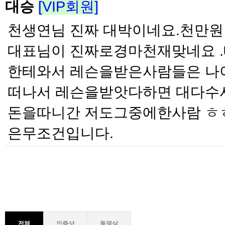
대승
[VIP회원]
천생연님 진짜 대박이네요.천만
대표님이 진짜로경마천재맞네요 
한테와서 레슨을받은사람들은 나
떠나서 레슨을받앗다하면 대다수
돈을따니간 저도그중에한사람 ㅎ
은무조건입니다.
전체
인증샷
동영상