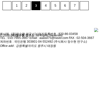
1
2
4
5
6
7
3
개인정보취급방침
이용약관
|
회사명 : (주)정수현 연구소
사업자등록번호 : 820-86-03458
© 2026
(주)정수현 연구소
. All Rights Reserved.
TEL : 010-7665-3667
Email : aaasd75@naver.com
FAX : 02-504-3667
계좌번호 : 국민은행 303801-04-552492 (주식회사 정수현 연구소)
Office add : 강원특별자치도 원주시 태장동