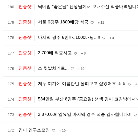
인증샷
닉네임 "좋은날" 선생님께서 보내주신 적중내역입니
180
인증샷
서울 6경주 1800배당 성공
179
+ 11
인증샷
마지막 경주 6번마..1000배당..!!!
178
+ 4
인증샷
2,700배 적중하고
177
+ 8
인증샷
소 뒷발차기로...
176
+ 10
인증샷
저두 여기에 이름한번 올려보고 싶었어요 ㅎㅎ
175
+
인증샷
534만원 부산 8경주 (금요일) 생생 경마 코칭방에서
174
인증샷
2,870.0배 일요일 마지막 경주 적중 감사합니다.!!
173
경마 연구소모임
172
+ 10