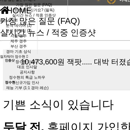
가장 많은 질문 (FAQ)
HOME
첫 방문이신가요? (필독)
실시간 뉴스 / 적중 인증샷
가장 많은 질문 (FAQ)
출전 정보
분석 데이터 (1)
실시간 뉴스 / 적중 인증샷
분석 데이터 (2)
서울 경주
제주 경주
부산 경주
경마 기초 상식
절차탁마 정수현
10,473,600원 잭팟..... 대박 터졌습
인증샷
정수현 이야기
대표 인사말
공지사항
정수현의 특급 노하우
정수현
신규가입 인사
재능 기부 (1:1 경마 레슨)
기쁜 소식이 있습니다
두달 전,
홈페이지 가입