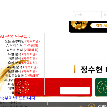
즐겨찾기 추가
생생 경마 코칭방 바로가기
Ai 분석 연구실
오늘 승부마번
(가족회원)
Ai 빅데이터
(가족회원)
경주별 분석
(가족회원)
듀얼 분석
(가족회원)
빠른 분석
(가족회원)
축마 분석
(가족회원)
4두마 분석
(가족회원)
토탈 분석
(가족회원)
당일종합결과
(가족회원)
대전수종합결과
(가족회원)
S1F종합결과
(가족회원)
대전수 분석
(분석가)
단통분석
(가족회원)
승부마번 드립니다
분석가 마번구매
가장 많은 질문 (FAQ)