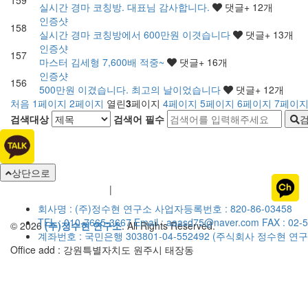
159
실시간 경마 코칭방. 대표님 감사합니다.
댓글
+ 12
개
인증샷
158
실시간 경마 코칭방에서 600만원 이겻습니다
댓글
+ 13
개
인증샷
157
마스터 김세형 7,600배 적중~
댓글
+ 16
개
인증샷
156
500만원 이겼습니다. 최고의 날이었습니다
댓글
+ 12
개
처음
1
페이지
2
페이지
열린
3
페이지
4
페이지
5
페이지
6
페이지
7
페이
검색대상
검색어
필수
상단으로
개인정보취급방침
이용약관
|
회사명 : (주)정수현 연구소
사업자등록번호 : 820-86-03458
TEL : 010-7665-3667
Email : aaasd75@naver.com
FAX : 02-
© 2026
(주)정수현 연구소
. All Rights Reserved.
계좌번호 : 국민은행 303801-04-552492 (주식회사 정수현 연구
Office add : 강원특별자치도 원주시 태장동