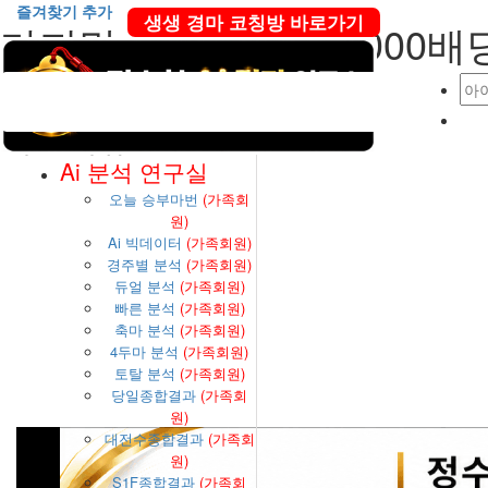
즐겨찾기 추가
생생 경마 코칭방 바로가기
마지막 경주 6번마..1000배당.
본문 바로가기
메인메뉴
Ai 분석 연구실
오늘 승부마번
(가족회
원)
Ai 빅데이터
(가족회원)
경주별 분석
(가족회원)
듀얼 분석
(가족회원)
빠른 분석
(가족회원)
축마 분석
(가족회원)
4두마 분석
(가족회원)
토탈 분석
(가족회원)
당일종합결과
(가족회
원)
대전수종합결과
(가족회
원)
S1F종합결과
(가족회