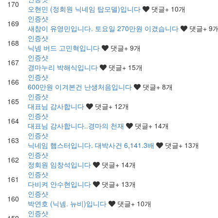
170
오현민 (정회원 닉네임 탑모델)입니다
댓글
+ 10
개
인증샷
169
새참이 유영민입니다. 토요일 270만원 이겼습니다
댓글
+ 9
인증샷
168
닉넴 버드 고민혁입니다
댓글
+ 9
개
인증샷
167
경마누리 박해식입니다
댓글
+ 15
개
인증샷
166
600만원 이겨본건 난생처음입니다
댓글
+ 8
개
인증샷
165
대표님 감사합니다
댓글
+ 12
개
인증샷
164
대표님 감사합니다..경마의 천재
댓글
+ 14
개
인증샷
163
닉네임 햄스터입니다. 대박사건 6,141.3배
댓글
+ 13
개
인증샷
162
정회원 임창석입니다
댓글
+ 14
개
인증샷
161
다비켜 안수현입니다
댓글
+ 13
개
인증샷
160
박연호 (닉넴. 뉴비)입니다
댓글
+ 10
개
인증샷