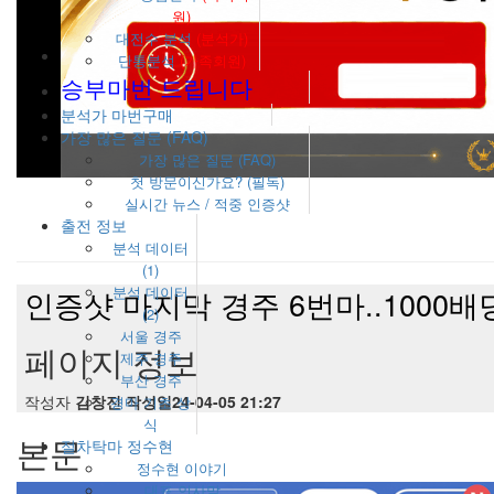
원)
대전수 분석
(분석가)
단통분석
(가족회원)
승부마번 드립니다
분석가 마번구매
가장 많은 질문 (FAQ)
가장 많은 질문 (FAQ)
첫 방문이신가요? (필독)
실시간 뉴스 / 적중 인증샷
출전 정보
분석 데이터
(1)
분석 데이터
인증샷
마지막 경주 6번마..1000배당.
(2)
서울 경주
페이지 정보
제주 경주
부산 경주
작성자
김창진
작성일
24-04-05 21:27
경마 기초 상
식
본문
절차탁마 정수현
정수현 이야기
대표 인사말