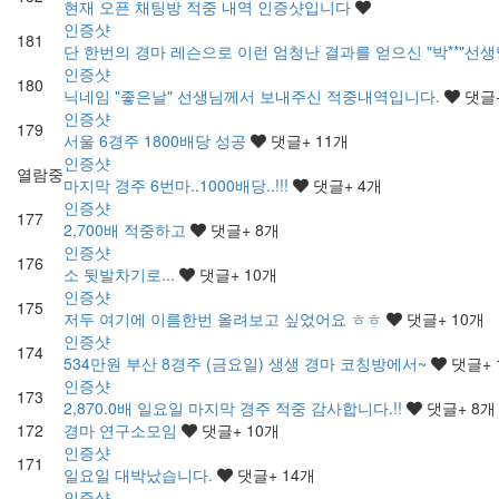
현재 오픈 채팅방 적중 내역 인증샷입니다
인증샷
181
단 한번의 경마 레슨으로 이런 엄청난 결과를 얻으신 "박**"
인증샷
180
닉네임 "좋은날" 선생님께서 보내주신 적중내역입니다.
댓글
인증샷
179
서울 6경주 1800배당 성공
댓글
+ 11
개
인증샷
열람중
마지막 경주 6번마..1000배당..!!!
댓글
+ 4
개
인증샷
177
2,700배 적중하고
댓글
+ 8
개
인증샷
176
소 뒷발차기로...
댓글
+ 10
개
인증샷
175
저두 여기에 이름한번 올려보고 싶었어요 ㅎㅎ
댓글
+ 10
개
인증샷
174
534만원 부산 8경주 (금요일) 생생 경마 코칭방에서~
댓글
+ 
인증샷
173
2,870.0배 일요일 마지막 경주 적중 감사합니다.!!
댓글
+ 8
개
172
경마 연구소모임
댓글
+ 10
개
인증샷
171
일요일 대박났습니다.
댓글
+ 14
개
인증샷