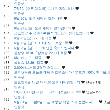
인증샷
197
7월5일 (오픈 채팅방) 그대로 올립니다~
인증샷
196
6월 30일 오픈 채팅방 결과 내역
인증샷
195
6월 29일(토) 오픈 채팅방 결과입니다
194
금요일 경주 결과 / Ai 분석가님들의 성적표입니다
193
6월28일(금) 27.9배 적중
192
6월28일 (금) 101.1배 또....적중...!!!
191
6월28일 (금) 29.0배 단통 축하드립니다
190
삼쌍승 181배 / 삼복승 22.1배 적중
189
68.1배... 또...적중....
188
삼쌍승 42.3배 적중
187
2,600배...서울 2경주 흐학.....::
186
오픈채팅방 오늘도 대박 터트렷습니다 / 무조건 100% 환수율..!!!
인증샷
185
토요일 6월 15일 대박.!!! 오픈 채팅방입니다
댓글
+ 1
개
인증샷
184
10,473,600원 잭팟..... 대박 터졌습니다..!!!!!
댓글
+ 2
개
인증샷
183
5월 31일 ~ 6월2일 오픈 채팅방 적중 소식 전합니다~~~
댓
인증샷
182