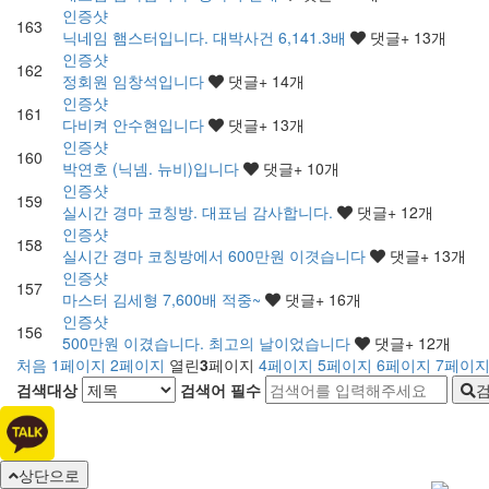
인증샷
163
닉네임 햄스터입니다. 대박사건 6,141.3배
댓글
+ 13
개
인증샷
162
정회원 임창석입니다
댓글
+ 14
개
인증샷
161
다비켜 안수현입니다
댓글
+ 13
개
인증샷
160
박연호 (닉넴. 뉴비)입니다
댓글
+ 10
개
인증샷
159
실시간 경마 코칭방. 대표님 감사합니다.
댓글
+ 12
개
인증샷
158
실시간 경마 코칭방에서 600만원 이겻습니다
댓글
+ 13
개
인증샷
157
마스터 김세형 7,600배 적중~
댓글
+ 16
개
인증샷
156
500만원 이겼습니다. 최고의 날이었습니다
댓글
+ 12
개
처음
1
페이지
2
페이지
열린
3
페이지
4
페이지
5
페이지
6
페이지
7
페이
검색대상
검색어
필수
상단으로