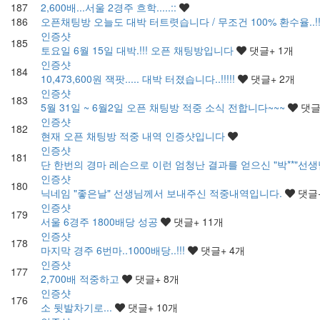
187
2,600배...서울 2경주 흐학.....::
186
오픈채팅방 오늘도 대박 터트렷습니다 / 무조건 100% 환수율..!!!
인증샷
185
토요일 6월 15일 대박.!!! 오픈 채팅방입니다
댓글
+ 1
개
인증샷
184
10,473,600원 잭팟..... 대박 터졌습니다..!!!!!
댓글
+ 2
개
인증샷
183
5월 31일 ~ 6월2일 오픈 채팅방 적중 소식 전합니다~~~
댓
인증샷
182
현재 오픈 채팅방 적중 내역 인증샷입니다
인증샷
181
단 한번의 경마 레슨으로 이런 엄청난 결과를 얻으신 "박**"
인증샷
180
닉네임 "좋은날" 선생님께서 보내주신 적중내역입니다.
댓글
인증샷
179
서울 6경주 1800배당 성공
댓글
+ 11
개
인증샷
178
마지막 경주 6번마..1000배당..!!!
댓글
+ 4
개
인증샷
177
2,700배 적중하고
댓글
+ 8
개
인증샷
176
소 뒷발차기로...
댓글
+ 10
개