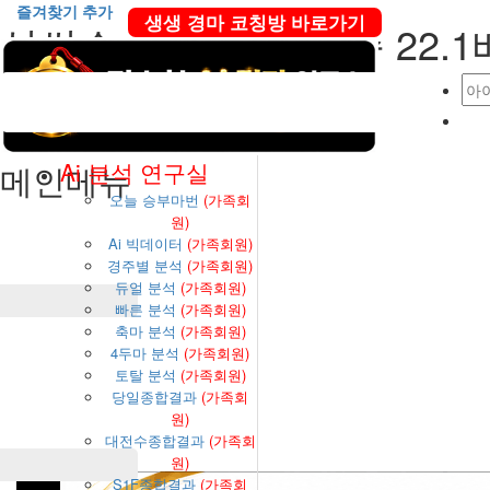
즐겨찾기 추가
생생 경마 코칭방 바로가기
삼쌍승 181배 / 삼복승 22.
샷
본문 바로가기
Ai 분석 연구실
메인메뉴
오늘 승부마번
(가족회
원)
Ai 빅데이터
(가족회원)
경주별 분석
(가족회원)
듀얼 분석
(가족회원)
빠른 분석
(가족회원)
축마 분석
(가족회원)
4두마 분석
(가족회원)
토탈 분석
(가족회원)
당일종합결과
(가족회
원)
대전수종합결과
(가족회
원)
S1F종합결과
(가족회