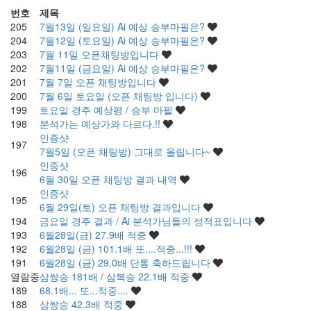
번호
제목
205
7월13일 (일요일) Ai 예상 승부마필은?
204
7월12일 (토요일) Ai 예상 승부마필은?
203
7월 11일 오픈채팅방입니다
202
7월11일 (금요일) Ai 예상 승부마필은?
201
7월 7일 오픈 채팅방입니다
200
7월 6일 토요일 (오픈 채팅방 입니다)
199
토요일 경주 예상평 / 승부 마필
198
분석가는 예상가와 다르다.!!
인증샷
197
7월5일 (오픈 채팅방) 그대로 올립니다~
인증샷
196
6월 30일 오픈 채팅방 결과 내역
인증샷
195
6월 29일(토) 오픈 채팅방 결과입니다
194
금요일 경주 결과 / Ai 분석가님들의 성적표입니다
193
6월28일(금) 27.9배 적중
192
6월28일 (금) 101.1배 또....적중...!!!
191
6월28일 (금) 29.0배 단통 축하드립니다
열람중
삼쌍승 181배 / 삼복승 22.1배 적중
189
68.1배... 또...적중....
188
삼쌍승 42.3배 적중