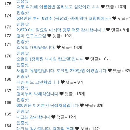
인증샷
175
저두 여기에 이름한번 올려보고 싶었어요 ㅎㅎ
댓글
+ 10
개
인증샷
174
534만원 부산 8경주 (금요일) 생생 경마 코칭방에서~
댓글
+ 
인증샷
173
2,870.0배 일요일 마지막 경주 적중 감사합니다.!!
댓글
+ 8
개
172
경마 연구소모임
댓글
+ 10
개
인증샷
171
일요일 대박났습니다.
댓글
+ 14
개
인증샷
170
오현민 (정회원 닉네임 탑모델)입니다
댓글
+ 10
개
인증샷
169
새참이 유영민입니다. 토요일 270만원 이겼습니다
댓글
+ 9
인증샷
168
닉넴 버드 고민혁입니다
댓글
+ 9
개
인증샷
167
경마누리 박해식입니다
댓글
+ 15
개
인증샷
166
600만원 이겨본건 난생처음입니다
댓글
+ 8
개
인증샷
165
대표님 감사합니다
댓글
+ 12
개
인증샷
164
대표님 감사합니다..경마의 천재
댓글
+ 14
개