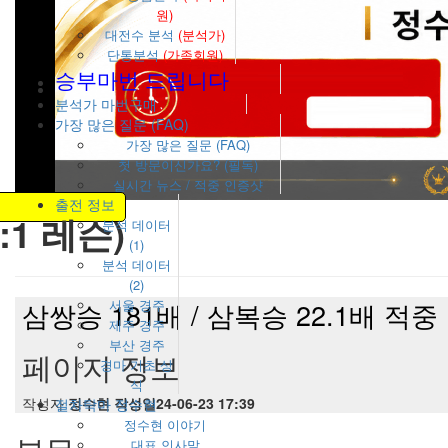
원)
대전수 분석
(분석가)
단통분석
(가족회원)
승부마번 드립니다
분석가 마번구매
가장 많은 질문 (FAQ)
가장 많은 질문 (FAQ)
첫 방문이신가요? (필독)
실시간 뉴스 / 적중 인증샷
출전 정보
:1 레슨)
분석 데이터
(1)
분석 데이터
(2)
삼쌍승 181배 / 삼복승 22.1배 적중
서울 경주
제주 경주
부산 경주
페이지 정보
경마 기초 상
식
작성자
정수현
작성일
24-06-23 17:39
절차탁마 정수현
정수현 이야기
대표 인사말