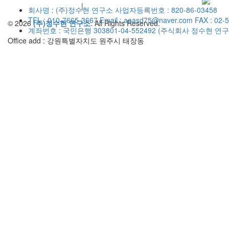
개인정보취급방침
이용약관
|
회사명 : (주)정수현 연구소
사업자등록번호 : 820-86-03458
TEL : 010-7665-3667
Email : aaasd75@naver.com
FAX : 02-
© 2026
(주)정수현 연구소
. All Rights Reserved.
계좌번호 : 국민은행 303801-04-552492 (주식회사 정수현 연구
Office add : 강원특별자치도 원주시 태장동