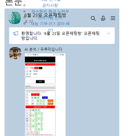
본문
공지사항
정수현의 특급 노하우
신규가입 인사
재능 기부 (1:1 경마 레
슨)