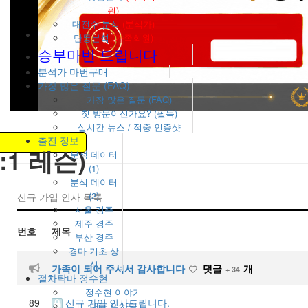
원)
대전수 분석
(분석가)
단통분석
(가족회원)
승부마번 드립니다
분석가 마번구매
가장 많은 질문 (FAQ)
가장 많은 질문 (FAQ)
첫 방문이신가요? (필독)
실시간 뉴스 / 적중 인증샷
출전 정보
:1 레슨)
분석 데이터
(1)
분석 데이터
(2)
신규 가입 인사 목록
서울 경주
제주 경주
번호
제목
부산 경주
경마 기초 상
식
가족이 되어 주셔서 감사합니다
댓글
개
+ 34
절차탁마 정수현
정수현 이야기
89
신규 가입 인사드립니다.
대표 인사말