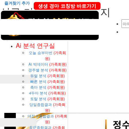
즐겨찾기 추가
생생 경마 코칭방 바로가기
신규 가입 인사 1 페이지
본문 바로가기
메인메뉴
Ai 분석 연구실
오늘 승부마번
(가족회
원)
Ai 빅데이터
(가족회원)
경주별 분석
(가족회원)
듀얼 분석
(가족회원)
빠른 분석
(가족회원)
축마 분석
(가족회원)
4두마 분석
(가족회원)
토탈 분석
(가족회원)
당일종합결과
(가족회
원)
대전수종합결과
(가족회
원)
S1F종합결과
(가족회