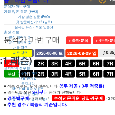
분석가 마번구매
가장 많은 질문 (FAQ)
가장 많은 질문 (FAQ)
첫 방문이신가요? (필독)
실시간 뉴스 / 적중 인증샷
출전 정보
분석가
마번구매
분석 데이터 (1)
+ 축마 분석
+ 4두마 분
분석 데이터 (2)
서울 경주
[10:35
제주 경주
2026-08-07 금
2026-08-08 토
2026-08-09 일
:1 레슨)
부산 경주
1R
2R
3R
4R
5R
6R
7R
경마 기초 상식
서울
절차탁마 정수현
1R
2R
3R
4R
5R
6R
7R
정수현 이야기
부산
대표 인사말
공지사항
(5두 제공 / 3두 적중률)
■ 적중 갯수는, 누적 갯수입니다.
정수현의 특급 노하우
9시부터
■ 경주당일 오전
판매가 진행됩니다.
신규가입 인사
경주별구매
수석전문위원 당일권구매
■
- 3천3백 /
- 3
재능 기부 (1:1 경마 레슨)
추천 경주 / 복승식 기준입니다.
■