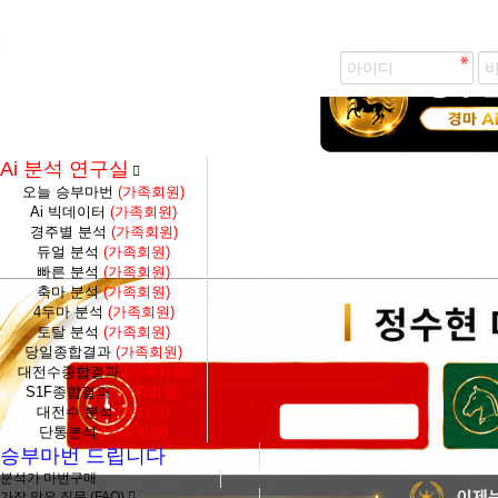
즐겨찾기 추가
생생 경마 코칭방 바로가기
Ai 분석 연구실
오늘 승부마번
(가족회원)
Ai 빅데이터
(가족회원)
경주별 분석
(가족회원)
듀얼 분석
(가족회원)
빠른 분석
(가족회원)
축마 분석
(가족회원)
4두마 분석
(가족회원)
토탈 분석
(가족회원)
당일종합결과
(가족회원)
대전수종합결과
(가족회원)
S1F종합결과
(가족회원)
대전수 분석
(분석가)
단통분석
(가족회원)
승부마번 드립니다
분석가 마번구매
가장 많은 질문 (FAQ)