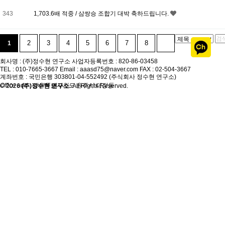
343
1,703.6배 적중 / 삼쌍승 조합기 대박 축하드립니다.
2
3
4
5
6
7
8
1
개인정보취급
회사명 : (주)정수현 연구소
사업자등록번호 : 820-86-03458
TEL : 010-7665-3667
Email : aaasd75@naver.com
FAX : 02-504-3667
계좌번호 : 국민은행 303801-04-552492 (주식회사 정수현 연구소)
Office add : 강원특별자치도 원주시 태장동
© 2026
(주)정수현 연구소
. All Rights Reserved.