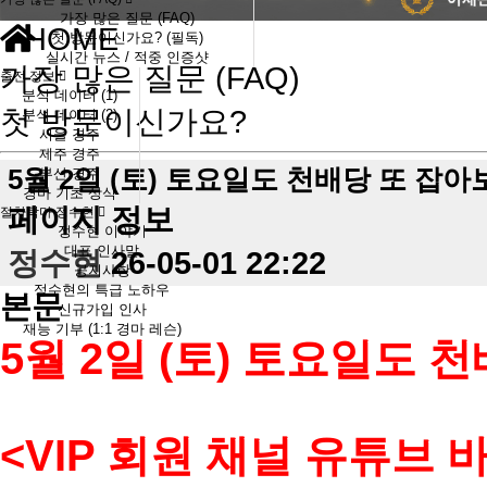
가장 많은 질문 (FAQ)
HOME
첫 방문이신가요? (필독)
실시간 뉴스 / 적중 인증샷
가장 많은 질문 (FAQ)
출전 정보
분석 데이터 (1)
첫 방문이신가요?
분석 데이터 (2)
서울 경주
제주 경주
5월 2일 (토) 토요일도 천배당 또 잡아
부산 경주
경마 기초 상식
페이지 정보
절차탁마 정수현
정수현 이야기
대표 인사말
정수현
26-05-01 22:22
공지사항
정수현의 특급 노하우
본문
신규가입 인사
재능 기부 (1:1 경마 레슨)
5월 2일 (토) 토요일도 
<VIP 회원 채널 유튜브 