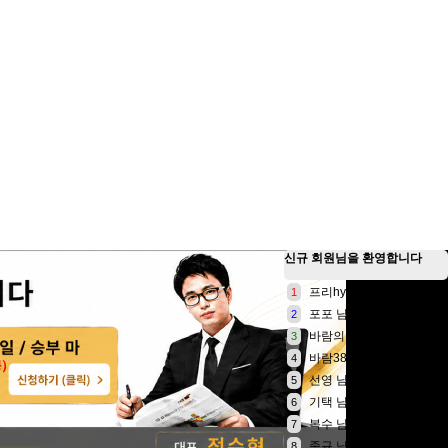
신규 회원님
을 환영합니다
프리hyun 님
1
포포 님
2
바람의아들 님
3
바람3828 님
4
선영 님
5
기택 님
6
복수 님
7
종규 님
8