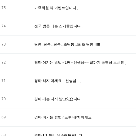
75
가족회원 빅 이벤트입니다
74
전국 방문 레슨 스케줄입니다.
73
단통..단통...단통...또단통...또 또 단통..!!!!!
72
경마 이기는 방법 <1편> 선생님~~ 끝까지 동영상 보셔요
71
경마 하지 마세요.!! 선생님...
70
경마 레슨 다시 받고있습니다
69
경마 이기는 방법 / 노후 대책 하세요
68
경마 1;1 특강 레슨해드립니다