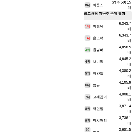
(경주 50) 15
바운스
8위
개
최고배당
지난주 순위 결과
6,343.7
이현욱
1위
배
6,343.7
욘코너
1위
배
4,858.5
원넘버
3위
배
4,845.2
채니짱
4위
배
4,380.2
하얀말
5위
배
4,105.9
범규
6위
배
4,008.1
고래잡이
7위
배
3,871.4
꺼먼말
8위
배
3,738.1
까치머리
9위
배
3,681.5
10