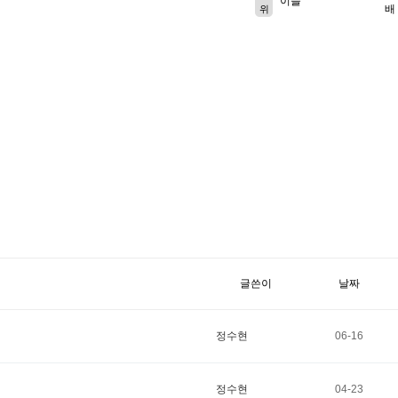
이슬
배
위
글쓴이
날짜
정수현
06-16
정수현
04-23