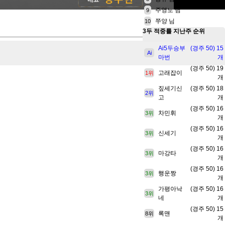
주영노 님
9
쭈양 님
10
3두 적중률
지난주 순위
Ai5두승부
(경주 50) 15
Ai
마번
개
(경주 50) 19
고래잡이
1위
개
짚세기신
(경주 50) 18
2위
고
개
(경주 50) 16
차민휘
3위
개
(경주 50) 16
신세기
3위
개
(경주 50) 16
마강타
3위
개
(경주 50) 16
행운짱
3위
개
가평아낙
(경주 50) 16
3위
네
개
(경주 50) 15
록맨
8위
개