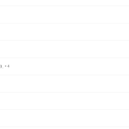
)
+ 4