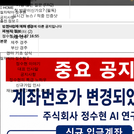
가장 많은 질문 (FAQ)
HOME
첫 방문이신가요? (필독)
절차탁마 정수현
실시간 뉴스 / 적중 인증샷
공지사항
출전 정보
분석 데이터 (1)
법인사업자 계좌 변경에 따른 공지입니다
페이지 정보
분석 데이터 (2)
정수현
26-04-27 16:55
서울 경주
본문
제주 경주
부산 경주
경마 기초 상식
절차탁마 정수현
정수현 이야기
대표 인사말
공지사항
정수현의 특급 노하우
신규가입 인사
재능 기부 (1:1 경마 레슨)