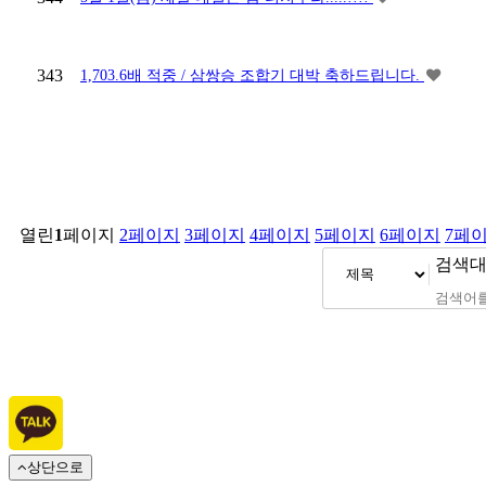
343
1,703.6배 적중 / 삼쌍승 조합기 대박 축하드립니다.
열린
1
페이지
2
페이지
3
페이지
4
페이지
5
페이지
6
페이지
7
페
검색
상단으로