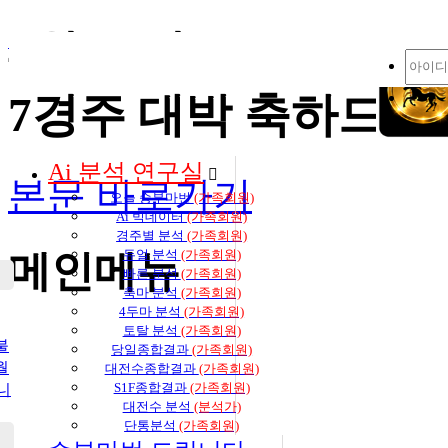
4월 25일 (토) (vi
즐겨찾기 추가
생생 경마 코칭방 바로가기
7경주 대박 축하드립
Ai 분석 연구실
본문 바로가기
오늘 승부마번
(가족회원)
Ai 빅데이터
(가족회원)
경주별 분석
(가족회원)
듀얼 분석
(가족회원)
메인메뉴
빠른 분석
(가족회원)
축마 분석
(가족회원)
4두마 분석
(가족회원)
토탈 분석
(가족회원)
불
당일종합결과
(가족회원)
월
대전수종합결과
(가족회원)
S1F종합결과
(가족회원)
니
대전수 분석
(분석가)
단통분석
(가족회원)