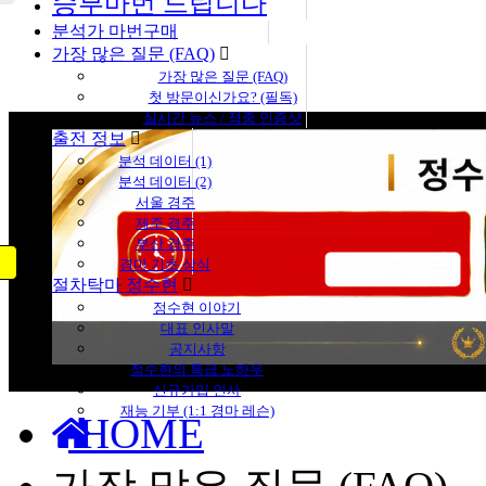
승부마번 드립니다
분석가 마번구매
가장 많은 질문 (FAQ)
가장 많은 질문 (FAQ)
첫 방문이신가요? (필독)
실시간 뉴스 / 적중 인증샷
출전 정보
분석 데이터 (1)
분석 데이터 (2)
서울 경주
제주 경주
부산 경주
경마 기초 상식
절차탁마 정수현
정수현 이야기
대표 인사말
공지사항
정수현의 특급 노하우
신규가입 인사
재능 기부 (1:1 경마 레슨)
HOME