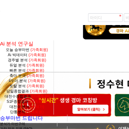
즐겨찾기 추가
생생 경마 코칭방 바로가기
Ai 분석 연구실
오늘 승부마번
(가족회원)
Ai 빅데이터
(가족회원)
경주별 분석
(가족회원)
듀얼 분석
(가족회원)
빠른 분석
(가족회원)
축마 분석
(가족회원)
4두마 분석
(가족회원)
토탈 분석
(가족회원)
당일종합결과
(가족회원)
대전수종합결과
(가족회원)
S1F종합결과
(가족회원)
대전수 분석
(분석가)
단통분석
(가족회원)
승부마번 드립니다
분석가 마번구매
가장 많은 질문 (FAQ)