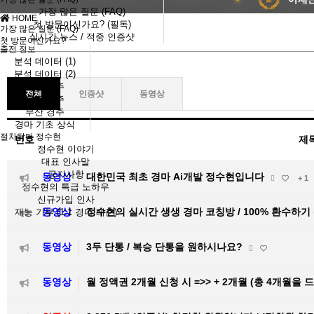
가장 많은 질문 (FAQ)
HOME
첫 방문이신가요? (필독)
가장 많은 질문 (FAQ)
실시간 뉴스 / 적중 인증샷
첫 방문이신가요?
출전 정보
분석 데이터 (1)
분석 데이터 (2)
서울 경주
전체
인증샷
동영상
제주 경주
부산 경주
경마 기초 상식
절차탁마 정수현
번호
제
정수현 이야기
대표 인사말
공지사항
동영상
대한민국 최초 경마 Ai개발 정수현입니다
+ 1
정수현의 특급 노하우
신규가입 인사
동영상
정수현의 실시간 생생 경마 코칭방 / 100% 환수하기
재능 기부 (1:1 경마 레슨)
동영상
3두 단통 / 복승 단통을 원하시나요?
동영상
월 정액권 2개월 신청 시 =>> + 2개월 (총 4개월을 