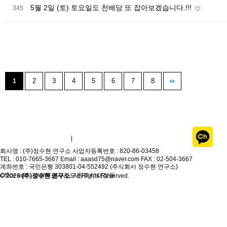
5월 2일 (토) 토요일도 천배당 또 잡아보겠습니다.!!!
345
2
3
4
5
6
7
8
1
개인정보취급방침
이용약관
|
회사명 : (주)정수현 연구소
사업자등록번호 : 820-86-03458
TEL : 010-7665-3667
Email : aaasd75@naver.com
FAX : 02-504-3667
계좌번호 : 국민은행 303801-04-552492 (주식회사 정수현 연구소)
Office add : 강원특별자치도 원주시 태장동
© 2026
(주)정수현 연구소
. All Rights Reserved.