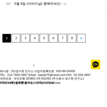
5월 8일 (어버이날) 행복하세요~
347
2
3
4
5
6
7
8
1
개인정보취급방침
이용약관
|
회사명 : (주)정수현 연구소
사업자등록번호 : 820-86-03458
TEL : 010-7665-3667
Email : aaasd75@naver.com
FAX : 02-504-3667
계좌번호 : 국민은행 303801-04-552492 (주식회사 정수현 연구소)
Office add : 강원특별자치도 원주시 태장동
© 2026
(주)정수현 연구소
. All Rights Reserved.