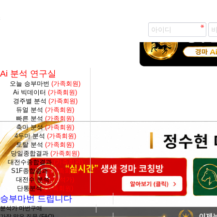
즐겨찾기 추가
생생 경마 코칭방 바로가기
Ai 분석 연구실
오늘 승부마번
(가족회원)
Ai 빅데이터
(가족회원)
경주별 분석
(가족회원)
듀얼 분석
(가족회원)
빠른 분석
(가족회원)
축마 분석
(가족회원)
4두마 분석
(가족회원)
토탈 분석
(가족회원)
당일종합결과
(가족회원)
대전수종합결과
(가족회원)
S1F종합결과
(가족회원)
대전수 분석
(분석가)
단통분석
(가족회원)
승부마번 드립니다
분석가 마번구매
가장 많은 질문 (FAQ)