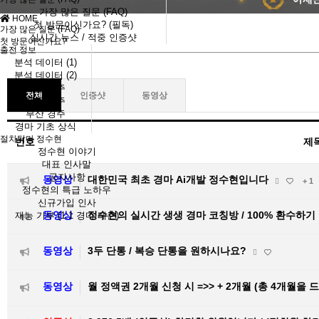
가장 많은 질문 (FAQ)
HOME
첫 방문이신가요? (필독)
가장 많은 질문 (FAQ)
실시간 뉴스 / 적중 인증샷
첫 방문이신가요?
출전 정보
분석 데이터 (1)
분석 데이터 (2)
서울 경주
전체
인증샷
동영상
제주 경주
부산 경주
경마 기초 상식
절차탁마 정수현
번호
제
정수현 이야기
대표 인사말
공지사항
동영상
대한민국 최초 경마 Ai개발 정수현입니다
+ 1
정수현의 특급 노하우
신규가입 인사
동영상
정수현의 실시간 생생 경마 코칭방 / 100% 환수하기
재능 기부 (1:1 경마 레슨)
동영상
3두 단통 / 복승 단통을 원하시나요?
동영상
월 정액권 2개월 신청 시 =>> + 2개월 (총 4개월을 