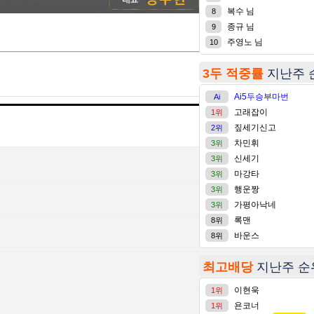
복수 님
8
종규 님
9
주영노 님
10
3두 적중률
지난주 
Ai5두승부마번
Ai
고래잡이
1위
글쓴이
날짜
짚세기신고
2위
차민휘
3위
신세기
3위
정수현
12-12
마강타
3위
행운짱
3위
정수현
12-12
가평아낙네
3위
록맨
8위
정수현
12-12
바운스
8위
최고배당
지난주 순
정수현
12-12
이현욱
1위
정수현
03-06
욘코너
1위