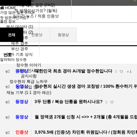
가장 많은 질문 (FAQ)
HOME
첫 방문이신가요? (필독)
가장 많은 질문 (FAQ)
실시간 뉴스 / 적중 인증샷
첫 방문이신가요?
출전 정보
분석 데이터 (1)
분석 데이터 (2)
전체
인증샷
동영상
서울 경주
제주 경주
부산 경주
경마 기초 상식
번호
절차탁마 정수현
정수현 이야기
대표 인사말
동영상
대한민국 최초 경마 Ai개발 정수현입니다
+ 1
공지사항
정수현의 특급 노하우
동영상
정수현의 실시간 생생 경마 코칭방 / 100% 환수하기 
신규가입 인사
재능 기부 (1:1 경마 레슨)
동영상
3두 단통 / 복승 단통을 원하시나요?
동영상
월 정액권 2개월 신청 시 =>> + 2개월 (총 4개월을 드
인증샷
3,976.5배 (인증샷) 차민휘 위원입니다 / (정회원 차민