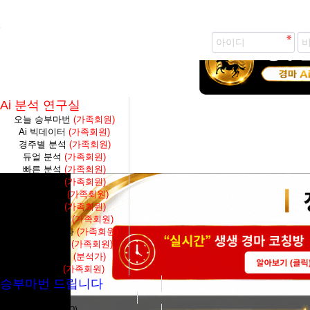
즐겨찾기 추가
생생 경마 코칭방 바로가기
Ai 분석 연구실
오늘 승부마번
(가족회원)
Ai 빅데이터
(가족회원)
경주별 분석
(가족회원)
듀얼 분석
(가족회원)
빠른 분석
(가족회원)
축마 분석
(가족회원)
4두마 분석
(가족회원)
토탈 분석
(가족회원)
당일종합결과
(가족회원)
대전수종합결과
(가족회원)
S1F종합결과
(가족회원)
대전수 분석
(분석가)
단통분석
(가족회원)
승부마번 드립니다
분석가 마번구매
가장 많은 질문 (FAQ)