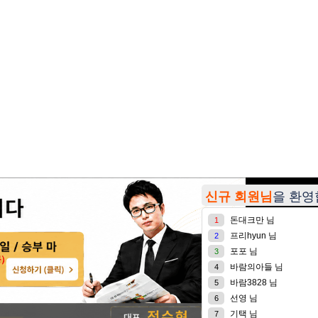
신규 회원님
을 환
돈대크만 님
1
프리hyun 님
2
포포 님
3
바람의아들 님
4
바람3828 님
5
선영 님
6
기택 님
7