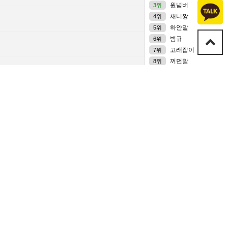
원넘버
3위
채니짱
4위
관리자
01-02
하얀말
5위
범규
6위
관리자
10-02
고래잡이
7위
꺼먼말
8위
관리자
04-15
까치머리
9위
이슬
10위
고래잡이
00:24
고래잡이
08-07
정수현
08-06
고래잡이
07-25
고래잡이
07-25
고래잡이
07-23