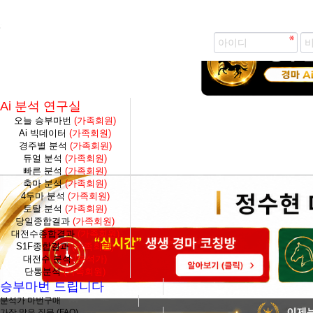
즐겨찾기 추가
생생 경마 코칭방 바로가기
Ai 분석 연구실
오늘 승부마번
(가족회원)
Ai 빅데이터
(가족회원)
경주별 분석
(가족회원)
듀얼 분석
(가족회원)
빠른 분석
(가족회원)
축마 분석
(가족회원)
4두마 분석
(가족회원)
토탈 분석
(가족회원)
당일종합결과
(가족회원)
대전수종합결과
(가족회원)
S1F종합결과
(가족회원)
대전수 분석
(분석가)
단통분석
(가족회원)
승부마번 드립니다
분석가 마번구매
가장 많은 질문 (FAQ)