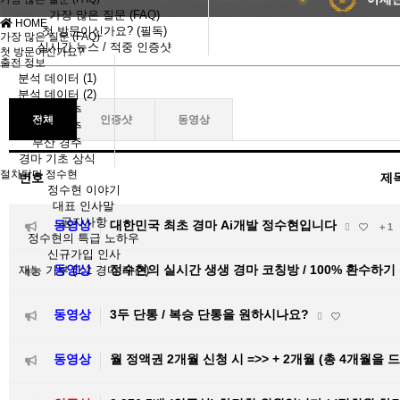
가장 많은 질문 (FAQ)
HOME
첫 방문이신가요? (필독)
가장 많은 질문 (FAQ)
실시간 뉴스 / 적중 인증샷
첫 방문이신가요?
출전 정보
분석 데이터 (1)
분석 데이터 (2)
서울 경주
전체
인증샷
동영상
제주 경주
부산 경주
경마 기초 상식
절차탁마 정수현
번호
제
정수현 이야기
대표 인사말
공지사항
동영상
대한민국 최초 경마 Ai개발 정수현입니다
+ 1
정수현의 특급 노하우
신규가입 인사
동영상
정수현의 실시간 생생 경마 코칭방 / 100% 환수하기
재능 기부 (1:1 경마 레슨)
동영상
3두 단통 / 복승 단통을 원하시나요?
동영상
월 정액권 2개월 신청 시 =>> + 2개월 (총 4개월을 