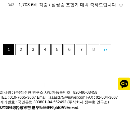
1,703.6배 적중 / 삼쌍승 조합기 대박 축하드립니다.
343
2
3
4
5
6
7
8
1
개인정보취급방침
이용약관
|
회사명 : (주)정수현 연구소
사업자등록번호 : 820-86-03458
TEL : 010-7665-3667
Email : aaasd75@naver.com
FAX : 02-504-3667
계좌번호 : 국민은행 303801-04-552492 (주식회사 정수현 연구소)
Office add : 강원특별자치도 원주시 태장동
© 2026
(주)정수현 연구소
. All Rights Reserved.