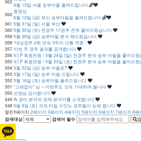
363
6월 13일 서울 승부마필 올려드립니다
동영상
362
6월 12일 (금) 부산 승부마필을 올려드립니다
361
5월 31일 (일) 서울 부산
360
5월 30일 (토) 전경주 17경주 전부 풀어드렸습니다
359
5월 29일 (금) 승부마필 분석 해드렸습니다
358
“대상경주 2회 연속 3두마 단통 적중.”
357
이번 주 경주 결과를 공개합니다
356
V.I.P 회원전용 / 5월 24일 (일) 전경주 분석 승부 마필을 풀어
355
V.I.P 회원전용 / 5월 23일 (토) 전경주 분석 승부 마필을 풀어
354
5월 22일 (금) 승부 마필은?
353
5월 17일 (일) 승부 마필 드립니다
352
5월 16일 (토) 승부마필 올려드립니다
351
"고래잡이" 님 ~ 이번주도 크게 기대하여 봅니다
350
선생님 감사합니다
349
Ai 경마 분석의 천재 분석가를 소개합니다
348
5월 9일 (토) 크게 터질 수잇는 경주들이 눈에 띕니다
열린
1
페이지
2
페이지
3
페이지
4
페이지
5
페이지
6
페이지
7
페이지
8
페
검색대상
검색어
필수