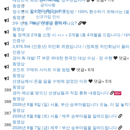
공지사항
동영상
정수현의 특급 노하우
정수현의 실시간 생생 경마 코칭방 / 100% 환수하기 위해서는 (필
신규가입 인사
동영상
재능 기부 (1:1 경마 레
3두 단통 / 복승 단통을 원하시나요?
슨)
동영상
월 정액권 2개월 신청 시 =>> + 2개월 (총 4개월을 드립니다) / 대
인증샷
3,976.5배 (인증샷) 차민휘 위원입니다 / (정회원 차민휘님이 올리신
인증샷
경마 Ai 개발/ IT 부문 위대한 한국인 대상 수상 - 정 수현
댓글
+
동영상
포인트 구매와 사이트 이용 방법
댓글
+ 6
개
동영상
선생님께서 돈을 잃을 수밖에 없었던 이유
댓글
+ 5
개
동영상
389
경마 레슨을 받으신 선생님들과 직접 통화 내용입니다
동영상
388
2026년 8월 9일 (일) 서울, 부산 승부마필입니다 오늘, 이 말 놓
동영상
387
2026년 8월 8월 (토) 서울 / 제주 승부마필을 알려드립니다
동영상
386
2026년 8월 7일 (금) 제주 / 부산 승부마필을 알려드립니다