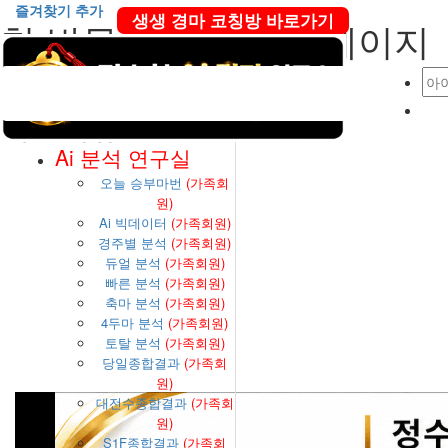
즐겨찾기 추가
생생 경마 코칭방 바로가기
첫 방문이신가요? 1 페이지
본문 바로가기
메인메뉴
Ai 분석 연구실
오늘 승부마번
(가족회
원)
Ai 빅데이터
(가족회원)
경주별 분석
(가족회원)
듀얼 분석
(가족회원)
빠른 분석
(가족회원)
축마 분석
(가족회원)
4두마 분석
(가족회원)
토탈 분석
(가족회원)
당일종합결과
(가족회
원)
대전수종합결과
(가족회
원)
S1F종합결과
(가족회