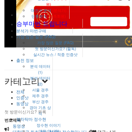
원)
대전수 분석
(분석가)
단통분석
(가족회원)
승부마번 드립니다
분석가 마번구매
가장 많은 질문 (FAQ)
가장 많은 질문 (FAQ)
첫 방문이신가요? (필독)
실시간 뉴스 / 적중 인증샷
출전 정보
분석 데이터
(1)
카테고리
분석 데이터
(2)
서울 경주
전체
제주 경주
인증샷
부산 경주
동영상
경마 기초 상
첫 방문이신가요? 목록
식
절차탁마 정수현
번호
제목
정수현 이야기
동영상
대표 인사말
대한민국 최초 경마 Ai개발 정수현입니다
댓글
+ 1
개